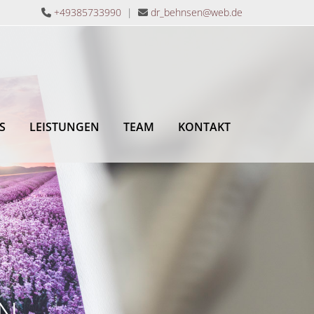
+49385733990
|
dr_behnsen@web.de


S
LEISTUNGEN
TEAM
KONTAKT
EN
EN