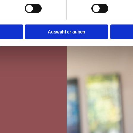
e
ne
Auswahl erlauben
t